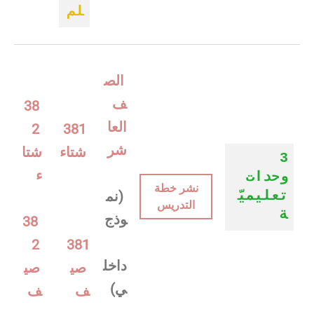
لم
الص
ف
38
العا
2
381
شر
شتاء
شتا
3
ء
وحدات
نشر خطة
تعليميّ
(نم
التدريس
ة
وذج
38
2
381
داخل
صي
صي
ي)
ف
ف