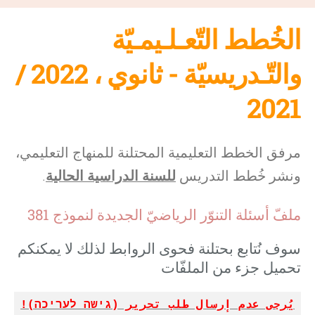
الخُطط التّعـلـيمـيّة
والتّـدريسيّة - ثانوي
، 2022 /
2021
مرفق الخطط التعليمية المحتلنة للمنهاج التعليمي،
ونشر خُطط التدريس
للسنة الدراسية الحالية
.
ملفّ أسئلة التنوّر الرياضيّ الجديدة لنموذج 381
سوف نُتابع بحتلنة فحوى الروابط لذلك لا يمكنكم
تحميل جزء من الملفّات
يُرجى عدم إرسال طلب تحرير (גישה לעריכה)!