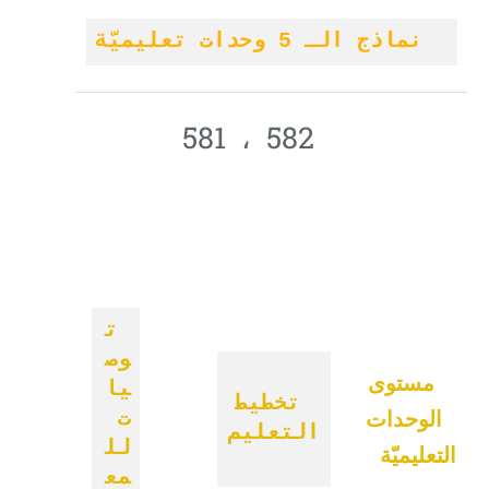
نماذج الـ
5 وحدات تعليميّة
582 ، 581
ت
وص
مستوى
يا
تخطيط
الوحدات
ت
التعليم
لل
التعليميّة
مع